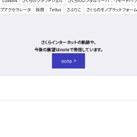
LGWAN
さくらのクラウドシェル
さくらのレンタルサーバ
リモートハ
ェブアクセラレータ
採用
Tellus
さぶりこ
さくらのモノプラットフォー
さくらインターネットの軌跡や、
今後の展望はnoteで発信しています。
note