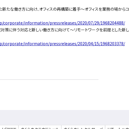
た新たな働き方に向け、オフィスの再構築に着手〜オフィスを業務の場からコ
jp/corporate/information/pressreleases/2020/07/29/1968204488/
症対策に伴う対応と新しい働き方に向けて〜リモートワークを前提とした新
jp/corporate/information/pressreleases/2020/04/15/1968203378/