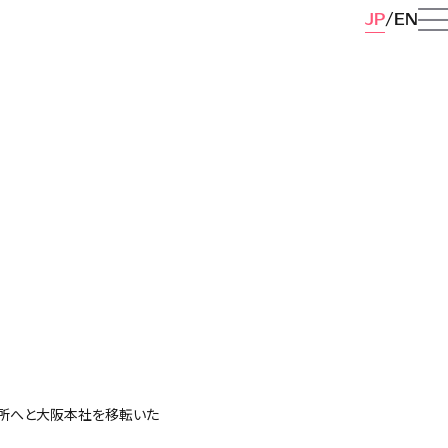
JP
EN
記住所へと大阪本社を移転いた