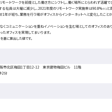
ら、リモートワークを前提とした働き方にシフトし、働く場所にとらわれず活躍で
する社員は大幅に減少し、2021年度のリモートワーク実施率は90.8%
と
※1
せ1年が経ち、業務を行う場がオフィスからインターネットへと変化したことか
なくコミュニケーションを重ねイノベーションを生む場としてのオフィスのあ
ったオフィスを実現してまいります。
率を基に算出した値です。
 大阪市北区梅田1丁目12-12 東京建物梅田ビル 11階
歩2分