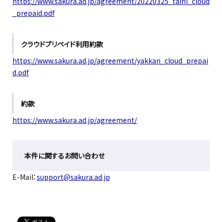
https://www.sakura.ad.jp/agreement/20220325_taihi_cloud
_prepaid.pdf
クラウドプリペイド利用約款
https://www.sakura.ad.jp/agreement/yakkan_cloud_prepai
d.pdf
約款
https://www.sakura.ad.jp/agreement/
本件に関するお問い合わせ
E-Mail：
support@sakura.ad.jp