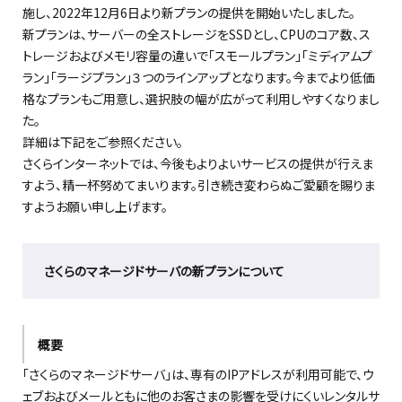
施し、2022年12月6日より新プランの提供を開始いたしました。
新プランは、サーバーの全
ストレージ
を
S
SD
とし、
C
PU
の
コア
数、
ス
トレージ
およびメモリ
容量の違いで
「スモールプラン」「ミディアムプ
ラン」「ラージプラン」３つのラインアップとなります。
今までより
低価
格
なプランもご用意
し
、選択肢の幅が広がって
利用しやす
くなり
まし
た。
詳細は下記をご参照ください。
さくらインターネットでは、今後もよりよいサービスの提供が行えま
すよう、精一杯努めてまいります。引き続き変わらぬご愛顧を賜りま
すようお願い申し上げます。
さくらのマネージドサーバの新プランについて
概要
「さくらのマネージドサーバ」
は、
専有の
IPアドレス
が利用可能で
、ウ
ェブおよびメールともに他のお客さまの影響を受けにく
いレンタルサ