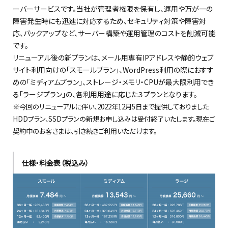
ーバーサービスです。
当社が管理者権限を保有し、運用や万が
一
の
障害発生時にも迅速に対応
するため、
セキュリティ対策や障害対
応、バックアップなど、サーバー構築や運用管理のコストを削減
可能
です
。
リニューアル後の新プランは、メール用専有IPアドレスや静的ウェブ
サイト利用向けの「スモールプラン」
、WordPress利用の際におすす
めの「ミディアムプラン」、
ストレージ・
メモリ・CPUが
最大限利用でき
る「ラージプラン」の、各利用用途に応じた３プランとなります。
※今回のリニューアルに伴い、2022年12月5日まで提供しておりました
HDDプラン、SSDプランの新規お申し込みは受付終了いたします。現在ご
契約中のお客さまは、引き続きご利用いただけます。
仕様・料金表（税込み）