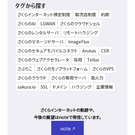
タグから探す
さくらインターネット検定制度
取次店制度
約款
さくらのAI
LGWAN
さくらのクラウドシェル
さくらのレンタルサーバ
リモートハウジング
さくらのマネージドサーバ
ImageFlux
さくらのセキュアモバイルコネクト
Arukas
CSR
さくらのウェブアクセラレータ
採用
Tellus
さぶりこ
さくらのモノプラットフォーム
さくらのVPS
さくらのクラウド
さくらの専用サーバ
高火力
sakura.io
SSL
ドメイン
ハウジング
企業情報
さくらインターネットの軌跡や、
今後の展望はnoteで発信しています。
note