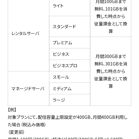
月間100GBまで
ライト
無料、101GBを消
費した時点から
従量課金として換
スタンダード
算
レンタルサーバ
プレミアム
ビジネス
月間
300GBまで
無料、301GBを消
ビジネスプロ
費した時点から
スモール
従量課金として換
算
マネージドサーバ
ミディアム
ラージ
【例】
対象プランにて、配
信容量上限設定が
400GB
、月間400GB利用し
た場合（税込み価格）
（変更前）