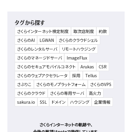
タグから探す
さくらインターネット検定制度
取次店制度
約款
さくらのAI
LGWAN
さくらのクラウドシェル
さくらのレンタルサーバ
リモートハウジング
さくらのマネージドサーバ
ImageFlux
さくらのセキュアモバイルコネクト
Arukas
CSR
さくらのウェブアクセラレータ
採用
Tellus
さぶりこ
さくらのモノプラットフォーム
さくらのVPS
さくらのクラウド
さくらの専用サーバ
高火力
sakura.io
SSL
ドメイン
ハウジング
企業情報
さくらインターネットの軌跡や、
今後の展望はnoteで発信しています。