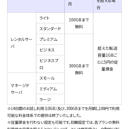
を超える場
月
合
ライト
100GBまで
無料
スタンダード
レンタルサー
プレミアム
バ
超えた転送
ビジネス
容量1
GB
ご
ビジネスプ
とに5円の従
300GBまで
ロ
量課金
無料
スモール
マネージド
ミディアム
サーバ
ラージ
※14日間のお試し利用（10GB）及び、300GBまでを月額1,100円で利用
可能な料金体系での提供は終了いたしました。
※従量課金を行わない設定も可能です。初期設定では、各プランの無料