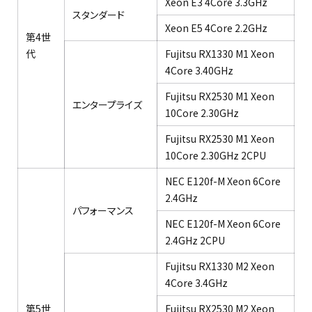
Xeon E3 4Core 3.3GHz​
スタンダード
Xeon E5 4Core 2.2GHz​
第4世
代
Fujitsu RX1330 M1 Xeon
4Core 3.40GHz ​
Fujitsu RX2530 M1 Xeon
エンタープライズ​
10Core 2.30GHz ​
Fujitsu RX2530 M1 Xeon
10Core 2.30GHz 2CPU ​
NEC E120f-M Xeon 6Core
2.4GHz​
パフォーマンス​
NEC E120f-M Xeon 6Core
2.4GHz 2CPU​
Fujitsu RX1330 M2 Xeon
4Core 3.4GHz​
第5世
Fujitsu RX2530 M2 Xeon