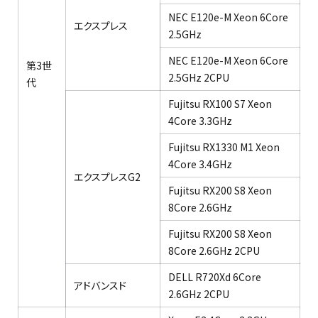
NEC E120e-M Xeon 6Core
エクスプレス​
2.5GHz​
NEC E120e-M Xeon 6Core
第3世
2.5GHz 2CPU​
代​
Fujitsu RX100 S7 Xeon
4Core 3.3GHz​
Fujitsu RX1330 M1 Xeon
4Core 3.4GHz​
エクスプレスG2​
Fujitsu RX200 S8 Xeon
8Core 2.6GHz​
Fujitsu RX200 S8 Xeon
8Core 2.6GHz 2CPU​
DELL R720Xd 6Core
アドバンスド​
2.6GHz 2CPU​