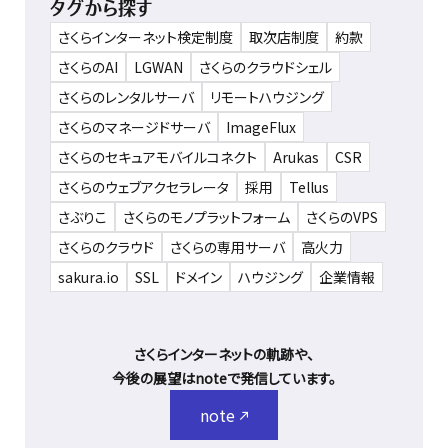
タグから探す
さくらインターネット検定制度
取次店制度
約款
さくらのAI
LGWAN
さくらのクラウドシェル
さくらのレンタルサーバ
リモートハウジング
さくらのマネージドサーバ
ImageFlux
さくらのセキュアモバイルコネクト
Arukas
CSR
さくらのウェブアクセラレータ
採用
Tellus
さぶりこ
さくらのモノプラットフォーム
さくらのVPS
さくらのクラウド
さくらの専用サーバ
高火力
sakura.io
SSL
ドメイン
ハウジング
企業情報
さくらインターネットの軌跡や、
今後の展望はnoteで発信しています。
note