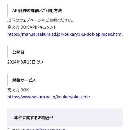
API仕様の詳細
とご利用方法
以下のウェブページをご参照ください。
高火力
DOK APIドキュメント
https://manual.sakura.ad.jp/koukaryoku-dok-api/spec.html
公開日
2024年8月
13
日（
火
）
対象サービス
高火力
DOK
https://www.sakura.ad.jp/koukaryoku-dok/
本件に関するお問合せ