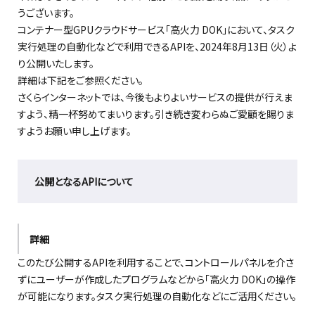
うございます。
コンテナー型GPUクラウドサービス「高火力 DOK」において、タスク
実行処理の自動化などで利用できる
API
を、
2024年8月
13
日（
火
）よ
り公開いたします。
詳細は下記をご参照ください。
さくらインターネットでは、今後もよりよいサービスの提供が行えま
すよう、精一杯努めてまいります。引き続き変わらぬご愛顧を賜りま
すようお願い申し上げます。
公開となる
APIについて
詳細
このたび公開する
APIを利用することで
、コントロールパネルを介さ
ずにユーザーが作成したプログラムなどから「高火力 DOK」の操作
が可能になります。タスク実行処理の自動化などにご活用ください。