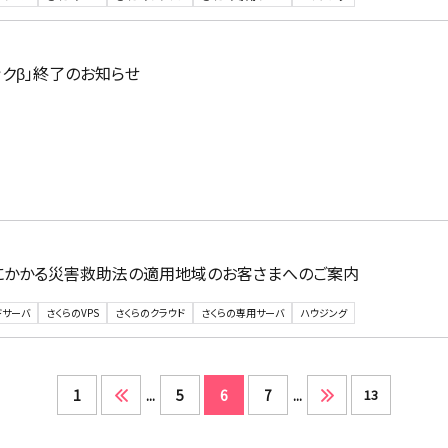
ックβ」終了のお知らせ
雨にかかる災害救助法の適用地域のお客さまへのご案内
ドサーバ
さくらのVPS
さくらのクラウド
さくらの専用サーバ
ハウジング
1
...
5
6
7
...
13