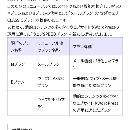
このたびのリニューアルでは、スペックおよび機能を拡充し、現行の
MプランおよびBプランの代替として「メールプラン」および「ウェブ
CLASSICプラン」を提供いたします。
あわせて、動的コンテンツを多く含むウェブサイトやWordPressの
運用に適した「ウェブSPEEDプラン」を新たに提供いたします。
現行のプラ
リニューアル
後
プラン詳細
ン名称
の
プラン名称
メール機能に特化
したプラ
Mプラン
メールプラン
ン
ウェブCLASSIC
一般的なウェブ・メール機
Bプラン
プラン
能を備えた標準プラン
動的コンテンツを多く含む
ウェブSPEEDプ
―
ウェブ
サイトやWordPress
ラン
の運用に適したプラン