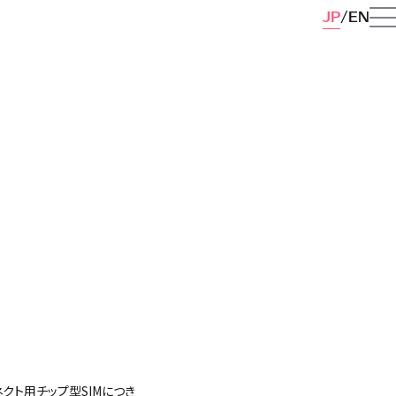
JP
EN
クト用チップ型SIMにつき