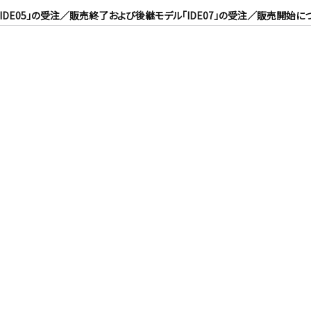
」「IDE05」の受注／販売終了および後継モデル「IDE07」の受注／販売開始に