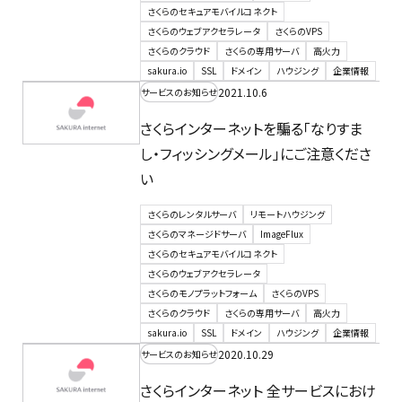
さくらのセキュアモバイルコネクト
さくらのウェブアクセラレータ
さくらのVPS
さくらのクラウド
さくらの専用サーバ
高火力
sakura.io
SSL
ドメイン
ハウジング
企業情報
2021.10.6
サービスのお知らせ
さくらインターネットを騙る「なりすま
し・フィッシングメール」にご注意くださ
い
さくらのレンタルサーバ
リモートハウジング
さくらのマネージドサーバ
ImageFlux
さくらのセキュアモバイルコネクト
さくらのウェブアクセラレータ
さくらのモノプラットフォーム
さくらのVPS
さくらのクラウド
さくらの専用サーバ
高火力
sakura.io
SSL
ドメイン
ハウジング
企業情報
2020.10.29
サービスのお知らせ
さくらインターネット 全サービスにおけ