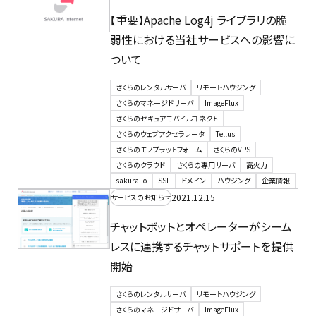
【重要】Apache Log4j ライブラリの脆
弱性における当社サービスへの影響に
ついて
さくらのレンタルサーバ
リモートハウジング
さくらのマネージドサーバ
ImageFlux
さくらのセキュアモバイルコネクト
さくらのウェブアクセラレータ
Tellus
さくらのモノプラットフォーム
さくらのVPS
さくらのクラウド
さくらの専用サーバ
高火力
sakura.io
SSL
ドメイン
ハウジング
企業情報
2021.12.15
サービスのお知らせ
チャットボットとオペレーターがシーム
レスに連携するチャットサポートを提供
開始
さくらのレンタルサーバ
リモートハウジング
さくらのマネージドサーバ
ImageFlux