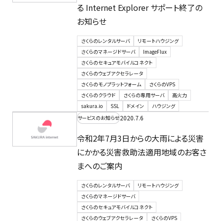
る Internet Explorer サポート終了の
お知らせ
さくらのレンタルサーバ
リモートハウジング
さくらのマネージドサーバ
ImageFlux
さくらのセキュアモバイルコネクト
さくらのウェブアクセラレータ
さくらのモノプラットフォーム
さくらのVPS
さくらのクラウド
さくらの専用サーバ
高火力
sakura.io
SSL
ドメイン
ハウジング
2020.7.6
サービスのお知らせ
令和2年7月3日からの大雨による災害
にかかる災害救助法適用地域のお客さ
まへのご案内
さくらのレンタルサーバ
リモートハウジング
さくらのマネージドサーバ
さくらのセキュアモバイルコネクト
さくらのウェブアクセラレータ
さくらのVPS