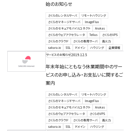
始のお知らせ
さくらのレンタルサーバ
リモートハウジング
さくらのマネージドサーバ
ImageFlux
さくらのセキュアモバイルコネクト
Arukas
さくらのウェブアクセラレータ
Tellus
さくらのVPS
さくらのクラウド
さくらの専用サーバ
高火力
sakura.io
SSL
ドメイン
ハウジング
企業情報
2019.12.5
サービスのお知らせ
年末年始にともなう休業期間中のサー
ビスのお申し込み・お支払いに関するご
案内
さくらのレンタルサーバ
リモートハウジング
さくらのマネージドサーバ
ImageFlux
さくらのセキュアモバイルコネクト
Arukas
さくらのウェブアクセラレータ
さくらのVPS
さくらのクラウド
さくらの専用サーバ
高火力
sakura.io
SSL
ドメイン
ハウジング