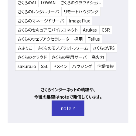
さくらのAI
LGWAN
さくらのクラウドシェル
さくらのレンタルサーバ
リモートハウジング
さくらのマネージドサーバ
ImageFlux
さくらのセキュアモバイルコネクト
Arukas
CSR
さくらのウェブアクセラレータ
採用
Tellus
さぶりこ
さくらのモノプラットフォーム
さくらのVPS
さくらのクラウド
さくらの専用サーバ
高火力
sakura.io
SSL
ドメイン
ハウジング
企業情報
さくらインターネットの軌跡や、
今後の展望はnoteで発信しています。
note