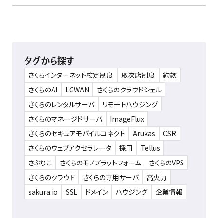
タグから探す
さくらインターネット検定制度
取次店制度
約款
さくらのAI
LGWAN
さくらのクラウドシェル
さくらのレンタルサーバ
リモートハウジング
さくらのマネージドサーバ
ImageFlux
さくらのセキュアモバイルコネクト
Arukas
CSR
さくらのウェブアクセラレータ
採用
Tellus
さぶりこ
さくらのモノプラットフォーム
さくらのVPS
さくらのクラウド
さくらの専用サーバ
高火力
sakura.io
SSL
ドメイン
ハウジング
企業情報