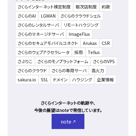
さくらインターネット検定制度
取次店制度
約款
さくらのAI
LGWAN
さくらのクラウドシェル
さくらのレンタルサーバ
リモートハウジング
さくらのマネージドサーバ
ImageFlux
さくらのセキュアモバイルコネクト
Arukas
CSR
さくらのウェブアクセラレータ
採用
Tellus
さぶりこ
さくらのモノプラットフォーム
さくらのVPS
さくらのクラウド
さくらの専用サーバ
高火力
sakura.io
SSL
ドメイン
ハウジング
企業情報
さくらインターネットの軌跡や、
今後の展望はnoteで発信しています。
note