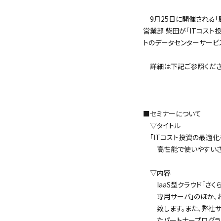
9月25日に開催される「顧
営業部 柴田が「ITコス
トのデータセンターサービ
詳細は下記ご参照くださ
＜
■セミナーについて
▽タイトル
「ITコスト投資の最適化
高性能で使いやすいさく
▽内容
IaaS型クラウド「さく
専用サーバ」のほか、お
致します。また、弊社サ
たパートナープログラム