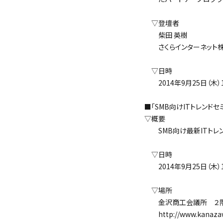
▽登壇者
柴田 英樹
さくらインターネット株
▽日時
2014年9月25日（木）14
■「SMB向けITトレンドセ
▽概要
SMB向け最新ITトレン
▽日時
2014年9月25日（木）13
▽場所
金沢商工会議所 ２階
http://www.kanazawa-