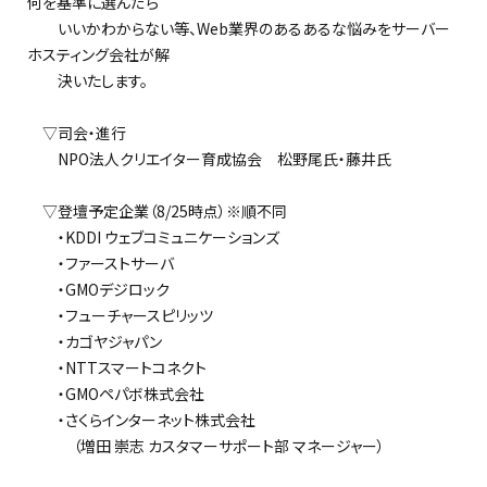
何を基準に選んだら
いいかわからない等、Web業界のあるあるな悩みをサーバー
ホスティング会社が解
決いたします。
▽司会・進行
NPO法人クリエイター育成協会 松野尾氏・藤井氏
▽登壇予定企業（8/25時点）※順不同
・KDDI ウェブコミュニケーションズ
・ファーストサーバ
・GMOデジロック
・フューチャースピリッツ
・カゴヤジャパン
・NTTスマートコネクト
・GMOペパボ株式会社
・さくらインターネット株式会社
（増田 崇志 カスタマーサポート部 マネージャー）