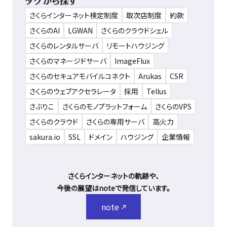
タグから探す
さくらインターネット検定制度
取次店制度
約款
さくらのAI
LGWAN
さくらのクラウドシェル
さくらのレンタルサーバ
リモートハウジング
さくらのマネージドサーバ
ImageFlux
さくらのセキュアモバイルコネクト
Arukas
CSR
さくらのウェブアクセラレータ
採用
Tellus
さぶりこ
さくらのモノプラットフォーム
さくらのVPS
さくらのクラウド
さくらの専用サーバ
高火力
sakura.io
SSL
ドメイン
ハウジング
企業情報
さくらインターネットの軌跡や、
今後の展望はnoteで発信しています。
note