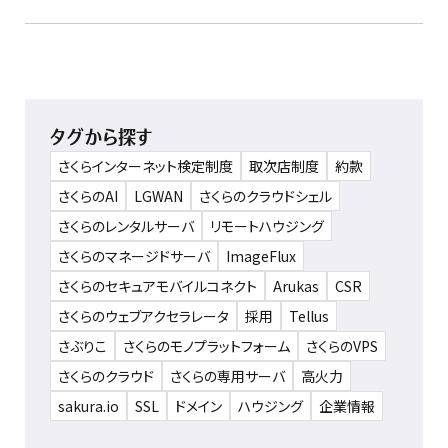
タグから探す
さくらインターネット検定制度
取次店制度
約款
さくらのAI
LGWAN
さくらのクラウドシェル
さくらのレンタルサーバ
リモートハウジング
さくらのマネージドサーバ
ImageFlux
さくらのセキュアモバイルコネクト
Arukas
CSR
さくらのウェブアクセラレータ
採用
Tellus
さぶりこ
さくらのモノプラットフォーム
さくらのVPS
さくらのクラウド
さくらの専用サーバ
高火力
sakura.io
SSL
ドメイン
ハウジング
企業情報