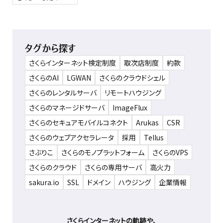
タグから探す
さくらインターネット検定制度
取次店制度
約款
さくらのAI
LGWAN
さくらのクラウドシェル
さくらのレンタルサーバ
リモートハウジング
さくらのマネージドサーバ
ImageFlux
さくらのセキュアモバイルコネクト
Arukas
CSR
さくらのウェブアクセラレータ
採用
Tellus
さぶりこ
さくらのモノプラットフォーム
さくらのVPS
さくらのクラウド
さくらの専用サーバ
高火力
sakura.io
SSL
ドメイン
ハウジング
企業情報
さくらインターネットの軌跡や、