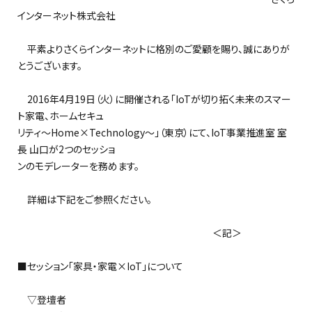
インターネット株式会社
平素よりさくらインターネットに格別のご愛顧を賜り、誠にありが
とうございます。
2016年4月19日（火）に開催される「IoTが切り拓く未来のスマー
ト家電、ホームセキュ
リティ～Home×Technology～」（東京）にて、IoT事業推進室 室
長 山口が2つのセッショ
ンのモデレーターを務めます。
詳細は下記をご参照ください。
＜記＞
■セッション「家具・家電×IoT」について
▽登壇者