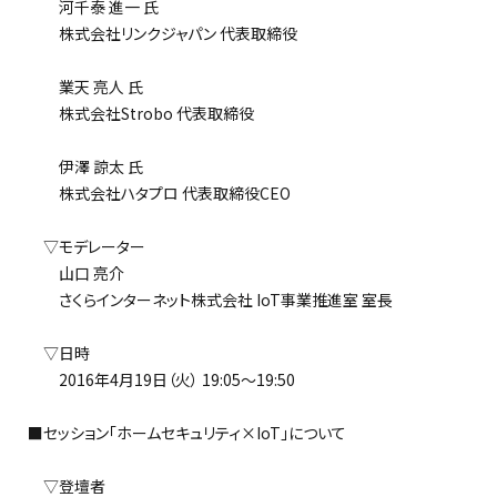
河千泰 進一 氏
株式会社リンクジャパン 代表取締役
業天 亮人 氏
株式会社Strobo 代表取締役
伊澤 諒太 氏
株式会社ハタプロ 代表取締役CEO
▽モデレーター
山口 亮介
さくらインターネット株式会社 IoT事業推進室 室長
▽日時
2016年4月19日（火） 19:05～19:50
■セッション「ホームセキュリティ×IoT」について
▽登壇者