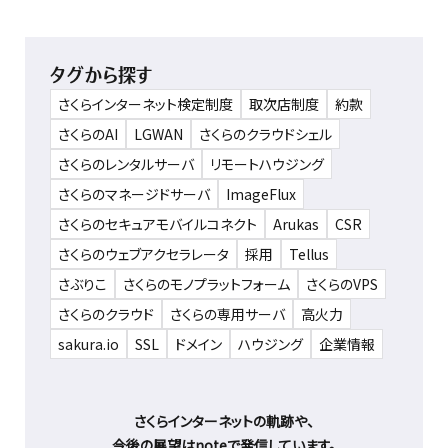
タグから探す
さくらインターネット検定制度
取次店制度
約款
さくらのAI
LGWAN
さくらのクラウドシェル
さくらのレンタルサーバ
リモートハウジング
さくらのマネージドサーバ
ImageFlux
さくらのセキュアモバイルコネクト
Arukas
CSR
さくらのウェブアクセラレータ
採用
Tellus
さぶりこ
さくらのモノプラットフォーム
さくらのVPS
さくらのクラウド
さくらの専用サーバ
高火力
sakura.io
SSL
ドメイン
ハウジング
企業情報
さくらインターネットの軌跡や、
今後の展望はnoteで発信しています。