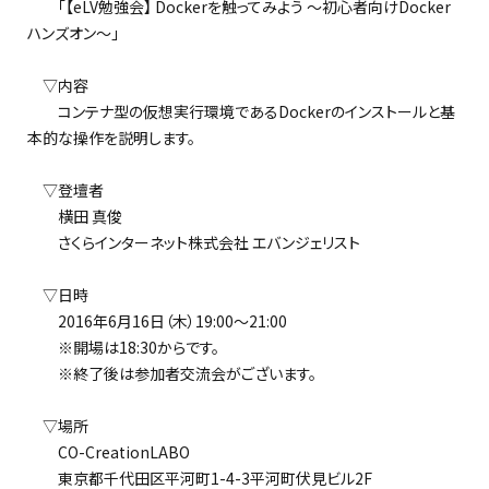
「【eLV勉強会】 Dockerを触ってみよう ～初心者向けDocker
ハンズオン～」
▽内容
コンテナ型の仮想実行環境であるDockerのインストールと基
本的な操作を説明します。
▽登壇者
横田 真俊
さくらインターネット株式会社 エバンジェリスト
▽日時
2016年6月16日（木）19:00～21:00
※開場は18:30からです。
※終了後は参加者交流会がございます。
▽場所
CO-CreationLABO
東京都千代田区平河町1-4-3平河町伏見ビル2F