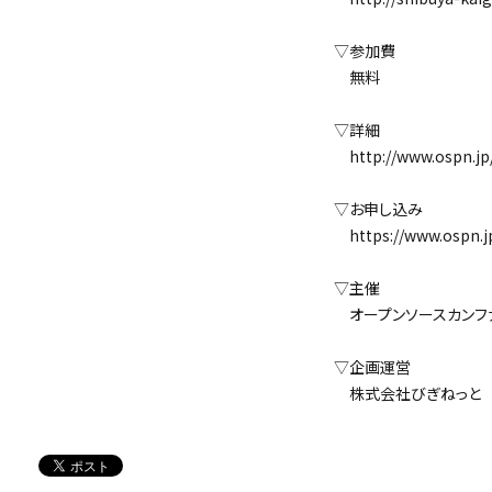
▽参加費
無料
▽詳細
http://www.ospn.jp/o
▽お申し込み
https://www.ospn.jp/o
▽主催
オープンソースカンファ
▽企画運営
株式会社びぎねっと