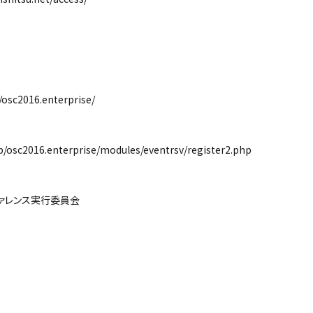
sc2016.enterprise/
sc2016.enterprise/modules/eventrsv/register2.php
レンス実行委員会