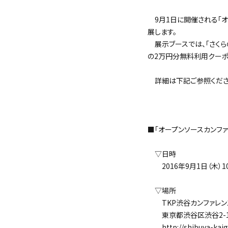
9月1日に開催される「オープン
展します。
展示ブースでは、「さくらの
の2万円分無料利用クーポ
詳細は下記ご参照くださ
＜
■「オープンソースカンファレンス
▽日時
2016年9月1日（木）10:0
▽場所
TKP渋谷カンファレン
東京都渋谷区渋谷2-17
http://shibuya-kaigis