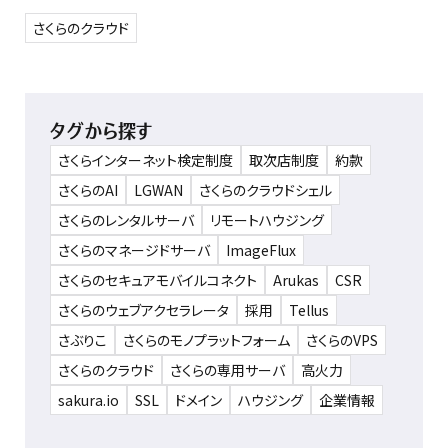
さくらのクラウド
タグから探す
さくらインターネット検定制度
取次店制度
約款
さくらのAI
LGWAN
さくらのクラウドシェル
さくらのレンタルサーバ
リモートハウジング
さくらのマネージドサーバ
ImageFlux
さくらのセキュアモバイルコネクト
Arukas
CSR
さくらのウェブアクセラレータ
採用
Tellus
さぶりこ
さくらのモノプラットフォーム
さくらのVPS
さくらのクラウド
さくらの専用サーバ
高火力
sakura.io
SSL
ドメイン
ハウジング
企業情報