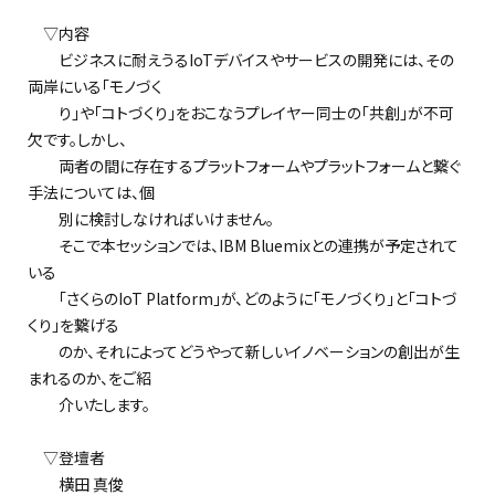
▽内容
ビジネスに耐えうるIoTデバイスやサービスの開発には、その
両岸にいる「モノづく
り」や「コトづくり」をおこなうプレイヤー同士の「共創」が不可
欠です。しかし、
両者の間に存在するプラットフォームやプラットフォームと繋ぐ
手法については、個
別に検討しなければいけません。
そこで本セッションでは、IBM Bluemixとの連携が予定されて
いる
「さくらのIoT Platform」が、どのように「モノづくり」と「コトづ
くり」を繋げる
のか、それによってどうやって新しいイノベーションの創出が生
まれるのか、をご紹
介いたします。
▽登壇者
横田 真俊