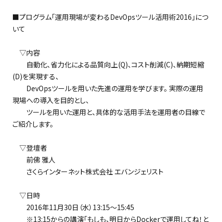
■プログラム「運用現場が変わるDevOpsツール活用術2016」につ
いて
▽内容
自動化、省力化による品質向上(Q)、コスト削減(C)、納期短縮
(D)を実現する、
DevOpsツールを用いた先進の運用を学びます。 実際の運用
現場への導入を目的とし、
ツールを用いた運用と、具体的な活用手法を運用者の目線で
ご紹介します。
▽登壇者
前佛 雅人
さくらインターネット株式会社 エバンジェリスト
▽日時
2016年11月30日（水）13:15～15:45
※13:15からの講演「もしも、明日からDockerで運用してね！と