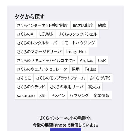
タグから探す
さくらインターネット検定制度
取次店制度
約款
さくらのAI
LGWAN
さくらのクラウドシェル
さくらのレンタルサーバ
リモートハウジング
さくらのマネージドサーバ
ImageFlux
さくらのセキュアモバイルコネクト
Arukas
CSR
さくらのウェブアクセラレータ
採用
Tellus
さぶりこ
さくらのモノプラットフォーム
さくらのVPS
さくらのクラウド
さくらの専用サーバ
高火力
sakura.io
SSL
ドメイン
ハウジング
企業情報
さくらインターネットの軌跡や、
今後の展望はnoteで発信しています。