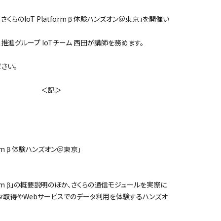
さくらのIoT Platform β 体験ハンズオン＠東京」を開催い
進グループ IoTチーム 西田が講師を務めます。
さい。
記＞
rm β 体験ハンズオン＠東京」
orm β」の概要説明のほか、さくらの通信モジュールを実際に
タ取得やWebサービスでのデータ利用を体験するハンズオ