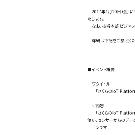
2017年1月20日（金）に「
たします。
なお、技術本部 ビジネス推
詳細は下記をご参照くだ
＜
■イベント概要
▽タイトル
「さくらのIoT Platfo
▽内容
「さくらのIoT Platf
使い、センサーからのデー
ンです。