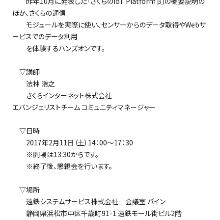
昨年10月に発表した「さくらのIoT Platform β」の概要説明の
ほか、さくらの通信
モジュールを実際に使い、センサーからのデータ取得やWebサ
ービスでのデータ利用
を体験するハンズオンです。
▽講師
法林 浩之
さくらインターネット株式会社
エバンジェリストチーム コミュニティマネージャー
▽日時
2017年2月11日（土）14：00～17：30
※開場は13:30からです。
※終了後、懇親会を行います。
▽場所
遠鉄システムサービス株式会社 会議室 パイン
静岡県浜松市中区千歳町91-1 遠鉄モール街ビル2階