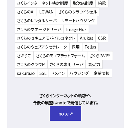
さくらインターネット検定制度
取次店制度
約款
さくらのAI
LGWAN
さくらのクラウドシェル
さくらのレンタルサーバ
リモートハウジング
さくらのマネージドサーバ
ImageFlux
さくらのセキュアモバイルコネクト
Arukas
CSR
さくらのウェブアクセラレータ
採用
Tellus
さぶりこ
さくらのモノプラットフォーム
さくらのVPS
さくらのクラウド
さくらの専用サーバ
高火力
sakura.io
SSL
ドメイン
ハウジング
企業情報
さくらインターネットの軌跡や、
今後の展望はnoteで発信しています。
note