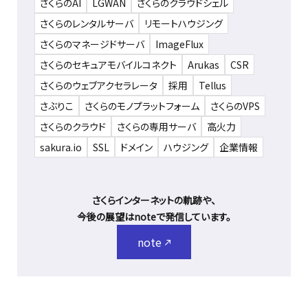
さくらのAI
LGWAN
さくらのクラウドシェル
さくらのレンタルサーバ
リモートハウジング
さくらのマネージドサーバ
ImageFlux
さくらのセキュアモバイルコネクト
Arukas
CSR
さくらのウェブアクセラレータ
採用
Tellus
さぶりこ
さくらのモノプラットフォーム
さくらのVPS
さくらのクラウド
さくらの専用サーバ
高火力
sakura.io
SSL
ドメイン
ハウジング
企業情報
さくらインターネットの軌跡や、
今後の展望はnoteで発信しています。
note