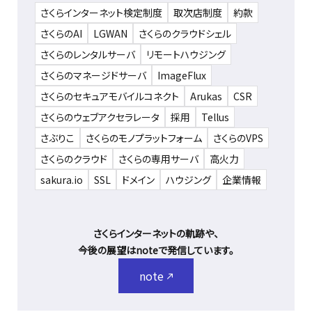
さくらインターネット検定制度
取次店制度
約款
さくらのAI
LGWAN
さくらのクラウドシェル
さくらのレンタルサーバ
リモートハウジング
さくらのマネージドサーバ
ImageFlux
さくらのセキュアモバイルコネクト
Arukas
CSR
さくらのウェブアクセラレータ
採用
Tellus
さぶりこ
さくらのモノプラットフォーム
さくらのVPS
さくらのクラウド
さくらの専用サーバ
高火力
sakura.io
SSL
ドメイン
ハウジング
企業情報
さくらインターネットの軌跡や、
今後の展望はnoteで発信しています。
note