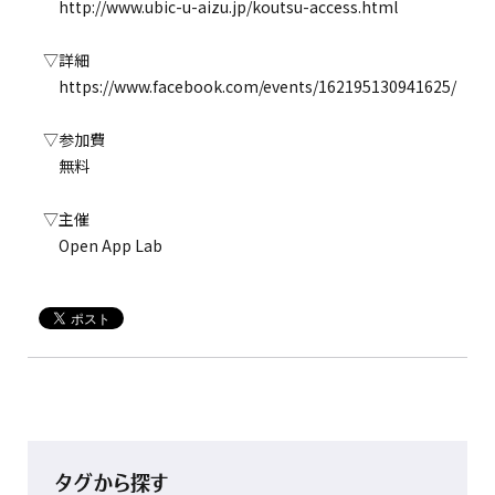
http://www.ubic-u-aizu.jp/koutsu-access.html
▽詳細
https://www.facebook.com/events/162195130941625/
▽参加費
無料
▽主催
Open App Lab
タグから探す