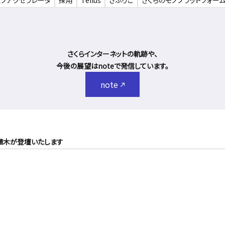
ェブアクセラレータ
採用
Tellus
さぶりこ
さくらのモノプラットフォー
さくらインターネットの軌跡や、
今後の展望はnoteで発信しています。
note
ム 植木が登壇いたします