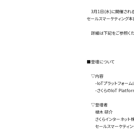
3月1日(水)に開催される
セールスマーケティング本部
詳細は下記をご参照くだ
＜
■登壇について
▽内容
-IoTプラットフォームにつ
-さくらのIoT Platfo
▽登壇者
植木 研介
さくらインターネット
セールスマーケティング本