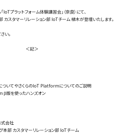
「IoTプラットフォーム体験講習会」（奈良）にて、
 カスタマーリレーション部 IoTチーム 植木が登壇いたします。
さい。
記＞
いてやさくらのIoT Platformについてのご説明
rm β版を使ったハンズオン
株式会社
部 カスタマーリレーション部 IoTチーム