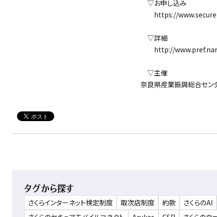
▽お申し込み
https://www.secure.p
▽詳細
http://www.pref.nara
▽主催
奈良県産業振興総合セン
タグから探す
さくらインターネット検定制度
取次店制度
約款
さくらのAI