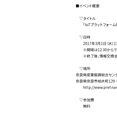
■イベント概要
▽タイトル
「IoTプラットフォーム
▽日時
2017年3月1日（水）13:
※開場は12:30からで
※終了後、情報交換会
▽場所
奈良県産業振興総合センタ
奈良県奈良市柏木町129
http://www.pref.nara
▽参加費
無料