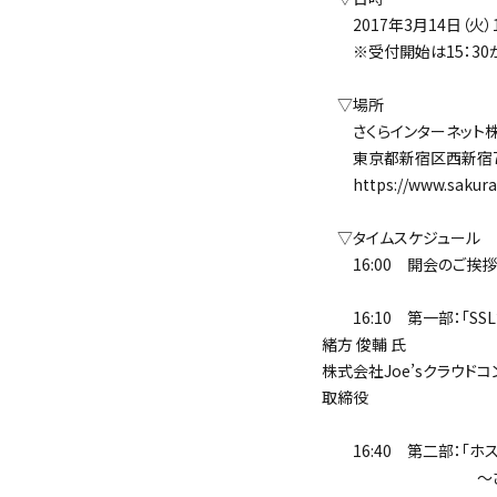
2017年3月14日（火）16
※受付開始は15：30か
▽場所
さくらインターネット株式
東京都新宿区西新宿7-2
https://www.sakura.ad
▽タイムスケジュール
16:00 開会のご挨拶
16:10 第一部：「SS
緒方 俊輔 氏
株式会社Joe’sクラウド
取締役
16:40 第二部：「ホスト型
～さくらインターネ