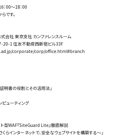
：00～18：00
らです。
会社 東京支社 カンファレンスルーム
0-1 住友不動産西新宿ビル33F
.jp/corporate/corp/office.html#branch
L証明書の役割とその活用法」
コンピューティング
WAF『SiteGuard Lite』徹底解説
ットで、安全なウェブサイトを構築する～」