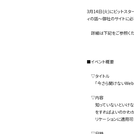
3月14日(火)にビットス
ィの話～御社のサイトに必
詳細は下記をご参照くだ
＜
■イベント概要
▽タイトル
「今さら聞けないWebセ
▽内容
知っていないといけない
をすればよいのかわからな
リケーションに適用可能
▽日時