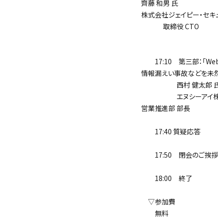
齊藤 和男
株式会社ジェイピー・セキ
取締役 CTO
17:10 第三部：「W
情報漏えい事故などを未然
西村 健太郎 
エヌシーアイ株
営業推進部 部長
17:40 質疑応答
17:50 閉会のご挨拶
18:00 終了
▽参加費
無料