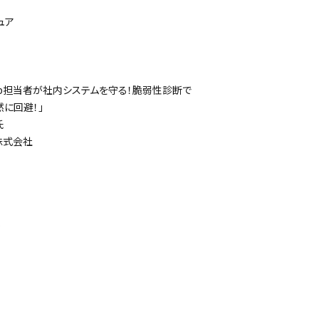
 氏
ュア
eb担当者が社内システムを守る！脆弱性診断で
に回避！」
氏
式会社