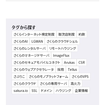
タグから探す
さくらインターネット検定制度
取次店制度
約款
さくらのAI
LGWAN
さくらのクラウドシェル
さくらのレンタルサーバ
リモートハウジング
さくらのマネージドサーバ
ImageFlux
さくらのセキュアモバイルコネクト
Arukas
CSR
さくらのウェブアクセラレータ
採用
Tellus
さぶりこ
さくらのモノプラットフォーム
さくらのVPS
さくらのクラウド
さくらの専用サーバ
高火力
sakura.io
SSL
ドメイン
ハウジング
企業情報