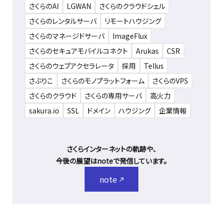
さくらのAI
LGWAN
さくらのクラウドシェル
さくらのレンタルサーバ
リモートハウジング
さくらのマネージドサーバ
ImageFlux
さくらのセキュアモバイルコネクト
Arukas
CSR
さくらのウェブアクセラレータ
採用
Tellus
さぶりこ
さくらのモノプラットフォーム
さくらのVPS
さくらのクラウド
さくらの専用サーバ
高火力
sakura.io
SSL
ドメイン
ハウジング
企業情報
さくらインターネットの軌跡や、
今後の展望はnoteで発信しています。
note