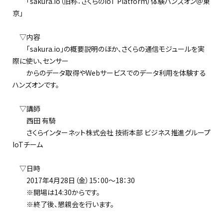
「sakura.io（旧称：さくらのIoT Platform）体験ハンズオン＠東
京」
▽内容
「sakura.io」の概要説明のほか、さくらの通信モジュールを実
際に使い、センサー
からのデータ取得やWebサービスでのデータ利用を体験する
ハンズオンです。
▽講師
西田 有騎
さくらインターネット株式会社 技術本部 ビジネス推進グループ
IoTチーム
▽日時
2017年4月28日（金）15：00～18：30
※開場は14:30からです。
※終了後、懇親会を行います。