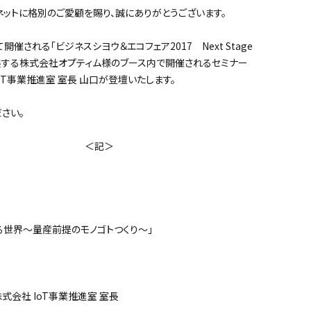
ットに格別のご愛顧を賜り、誠にありがとうございます。
催される「ビジネスシヨウ＆エコフェア2017 Next Stage
）に出展する株式会社オプティム様のブース内で開催されるセミナー
IoT事業推進室 室長 山口が登壇いたします。
さい。
記＞
する世界～量産前提のモノゴトつくり～」
会社 IoT事業推進室 室長