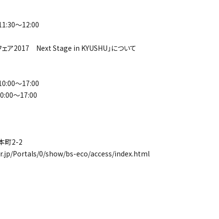
:30～12:00
017 Next Stage in KYUSHU」について
:00～17:00
0～17:00
町2-2
p/Portals/0/show/bs-eco/access/index.html