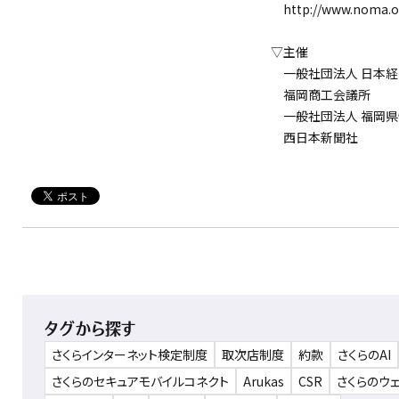
http://www.noma.or.j
▽主催
一般社団法人 日本経
福岡商工会議所
一般社団法人 福岡県
西日本新聞社
タグから探す
さくらインターネット検定制度
取次店制度
約款
さくらのAI
さくらのセキュアモバイルコネクト
Arukas
CSR
さくらのウ