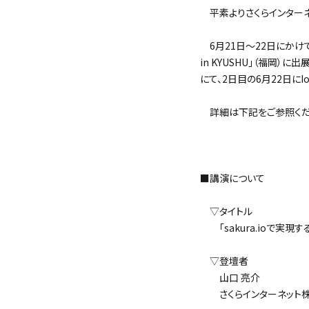
平素よりさくらインターネ
6月21日～22日にかけて開
in KYUSHU」（福岡
にて、2日目の6月22日に
詳細は下記をご参照くだ
＜
■講演について
▽タイトル
「sakura.ioで実現
▽登壇者
山口 亮介
さくらインターネット株式