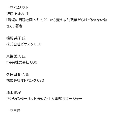
▽パネリスト
沢渡 あまね 氏
『職場の問題地図 ～「で、どこから変える？」残業だらけ・休めない働
き方』 著者
端羽 英子 氏
株式会社ビザスク CEO
東後 澄人 氏
freee株式会社 COO
久保田 裕也 氏
株式会社オトバンク CEO
清水 能子
さくらインターネット株式会社 人事部 マネージャー
▽日時