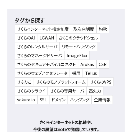
タグから探す
さくらインターネット検定制度
取次店制度
約款
さくらのAI
LGWAN
さくらのクラウドシェル
さくらのレンタルサーバ
リモートハウジング
さくらのマネージドサーバ
ImageFlux
さくらのセキュアモバイルコネクト
Arukas
CSR
さくらのウェブアクセラレータ
採用
Tellus
さぶりこ
さくらのモノプラットフォーム
さくらのVPS
さくらのクラウド
さくらの専用サーバ
高火力
sakura.io
SSL
ドメイン
ハウジング
企業情報
さくらインターネットの軌跡や、
今後の展望はnoteで発信しています。