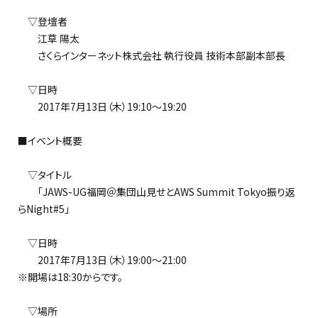
▽登壇者
江草 陽太
さくらインターネット株式会社 執行役員 技術本部副本部長
▽日時
2017年7月13日（木）19:10～19:20
■イベント概要
▽タイトル
「JAWS-UG福岡＠集団山見せとAWS Summit Tokyo振り返
らNight#5」
▽日時
2017年7月13日（木）19:00～21:00
※開場は18:30からです。
▽場所