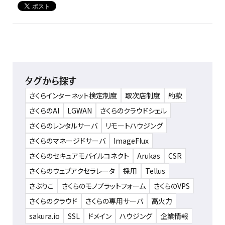
タグから探す
さくらインターネット検定制度
取次店制度
約款
さくらのAI
LGWAN
さくらのクラウドシェル
さくらのレンタルサーバ
リモートハウジング
さくらのマネージドサーバ
ImageFlux
さくらのセキュアモバイルコネクト
Arukas
CSR
さくらのウェブアクセラレータ
採用
Tellus
さぶりこ
さくらのモノプラットフォーム
さくらのVPS
さくらのクラウド
さくらの専用サーバ
高火力
sakura.io
SSL
ドメイン
ハウジング
企業情報