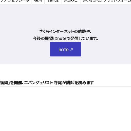
ェブアクセラレータ
採用
Tellus
さぶりこ
さくらのモノプラットフォー
さくらインターネットの軌跡や、
今後の展望はnoteで発信しています。
note
のクラウド@福岡」を開催、エバンジェリスト 寺尾が講師を務めます