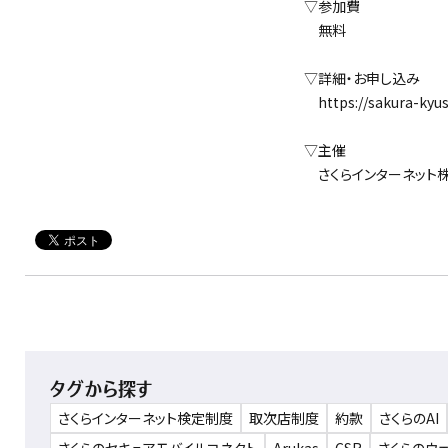
▽参加費
無料
▽詳細・お申し込み
https://sakura-kyush
▽主催
さくらインターネット
タグから探す
さくらインターネット検定制度
取次店制度
約款
さくらのAI