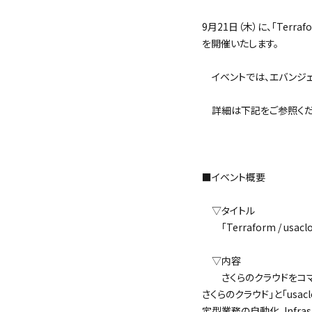
9月21日（木）に、「Terraf
を開催いたします。
イベントでは、エバンジェ
詳細は下記をご参照くだ
＜
■イベント概要
▽タイトル
「Terraform / usa
▽内容
さくらのクラウドをコマンド
さくらのクラウド」と「usa
定型業務の自動化、Infrast