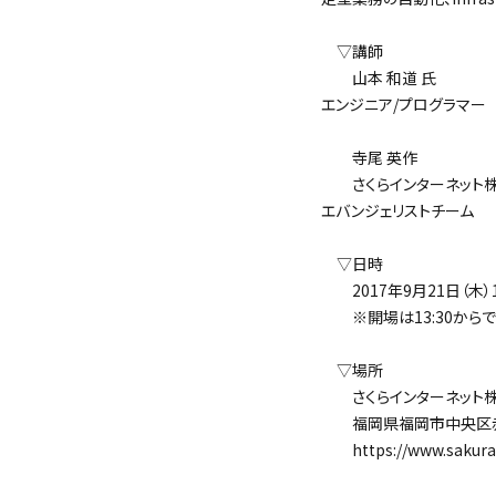
▽講師
山本 和道 氏
エンジニア/プログラマー
寺尾 英作
さくらインターネット
エバンジェリストチーム
▽日時
2017年9月21日（木）14
※開場は13:30からで
▽場所
さくらインターネット株
福岡県福岡市中央区赤坂1-
https://www.sakura.ad