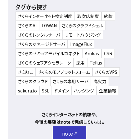
タグから探す
さくらインターネット検定制度
取次店制度
約款
さくらのAI
LGWAN
さくらのクラウドシェル
さくらのレンタルサーバ
リモートハウジング
さくらのマネージドサーバ
ImageFlux
さくらのセキュアモバイルコネクト
Arukas
CSR
さくらのウェブアクセラレータ
採用
Tellus
さぶりこ
さくらのモノプラットフォーム
さくらのVPS
さくらのクラウド
さくらの専用サーバ
高火力
sakura.io
SSL
ドメイン
ハウジング
企業情報
さくらインターネットの軌跡や、
今後の展望はnoteで発信しています。
note