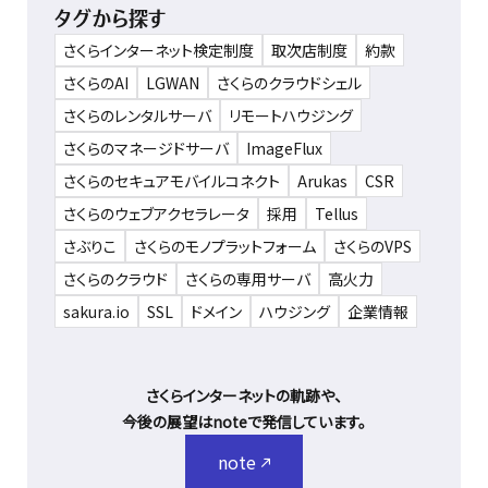
タグから探す
さくらインターネット検定制度
取次店制度
約款
さくらのAI
LGWAN
さくらのクラウドシェル
さくらのレンタルサーバ
リモートハウジング
さくらのマネージドサーバ
ImageFlux
さくらのセキュアモバイルコネクト
Arukas
CSR
さくらのウェブアクセラレータ
採用
Tellus
さぶりこ
さくらのモノプラットフォーム
さくらのVPS
さくらのクラウド
さくらの専用サーバ
高火力
sakura.io
SSL
ドメイン
ハウジング
企業情報
さくらインターネットの軌跡や、
今後の展望はnoteで発信しています。
note