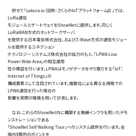
併せて「sakura.io（旧称：さくらのIoTプラットフォームβ）」では、
LoRa通信
モジュールとゲートウェイをShowNetに提供します。同じく
LoRaWAN方式のネットワークサーバ
を提供する日本電気株式会社、およびZ-Wave方式の通信モジュー
ルを提供するコネクション
テクノロジーシステムズ株式会社の協力のもと、「LPWA:Low
Power Wide Area」の相互運用
性の検証を行います。LPWAはモノがデータをやり取りする「IoT：
Internet of Things」の
構成要素として注目されています。複数社による異なる規格での
LPWA通信を行った場合の
影響を実際の環境を用いて計測します。
なお、これらのShowNet内に構築する無線インフラを用いたデモ
ンストレーションである
「ShowNet Self Walking Tour」へのシステム提供を行います。会
場内9箇所のポイントを