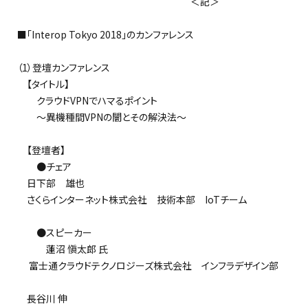
＜記＞
■「Interop Tokyo 2018」のカンファレンス
（1）登壇カンファレンス
【タイトル】
クラウドVPNでハマるポイント
～異機種間VPNの闇とその解決法～
【登壇者】
●チェア
日下部 雄也
さくらインターネット株式会社 技術本部 IoTチーム
●スピーカー
蓮沼 愼太郎 氏
富士通クラウドテクノロジーズ株式会社 インフラデザイン部
長谷川 伸