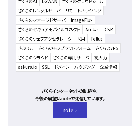
さくらのAI
LGWAN
さくらのクラウドシェル
さくらのレンタルサーバ
リモートハウジング
さくらのマネージドサーバ
ImageFlux
さくらのセキュアモバイルコネクト
Arukas
CSR
さくらのウェブアクセラレータ
採用
Tellus
さぶりこ
さくらのモノプラットフォーム
さくらのVPS
さくらのクラウド
さくらの専用サーバ
高火力
sakura.io
SSL
ドメイン
ハウジング
企業情報
さくらインターネットの軌跡や、
今後の展望はnoteで発信しています。
note