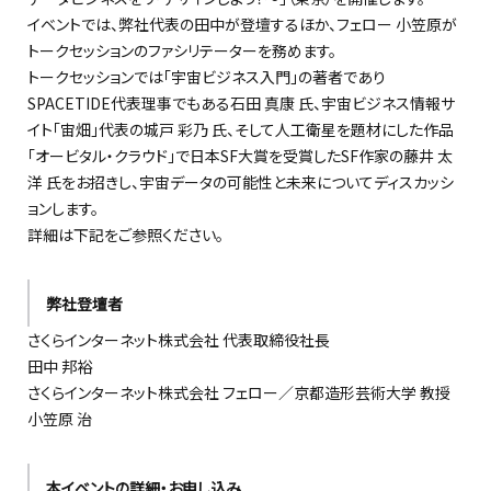
イベントでは、弊社代表の田中が登壇するほか、フェロー 小笠原が
トークセッションのファシリテーターを務めます。
トークセッションでは「宇宙ビジネス入門」の著者であり
SPACETIDE
代表理事でもある石田 真康 氏、宇宙ビジネス情報サ
イト「宙畑」代表の城戸 彩乃 氏、そして人工衛星を題材にした作品
「オービタル・クラウド」で日本
SF
大賞を受賞した
SF
作家の藤井 太
洋 氏をお招きし、宇宙データの可能性と未来についてディスカッシ
ョンします。
詳細は下記をご参照ください。
弊社登壇者
さくらインターネット株式会社 代表取締役社長
田中 邦裕
さくらインターネット株式会社 フェロー／京都造形芸術大学 教授
小笠原 治
本イベントの詳細・お申し込み