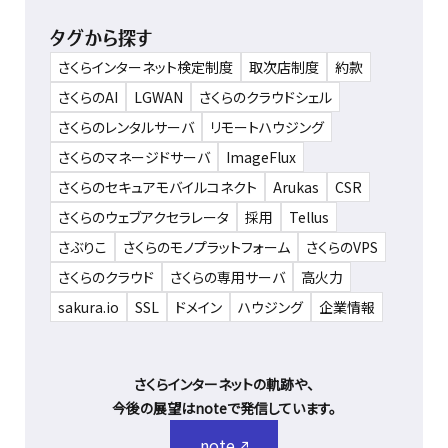
タグから探す
さくらインターネット検定制度
取次店制度
約款
さくらのAI
LGWAN
さくらのクラウドシェル
さくらのレンタルサーバ
リモートハウジング
さくらのマネージドサーバ
ImageFlux
さくらのセキュアモバイルコネクト
Arukas
CSR
さくらのウェブアクセラレータ
採用
Tellus
さぶりこ
さくらのモノプラットフォーム
さくらのVPS
さくらのクラウド
さくらの専用サーバ
高火力
sakura.io
SSL
ドメイン
ハウジング
企業情報
さくらインターネットの軌跡や、
今後の展望はnoteで発信しています。
note