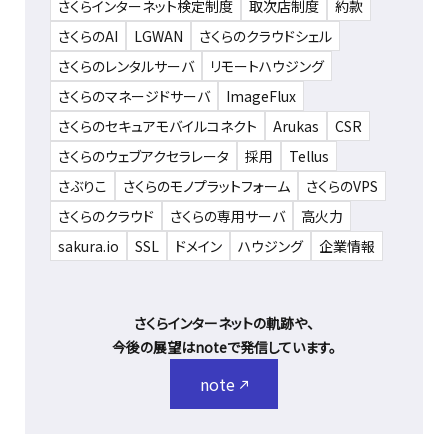
さくらインターネット検定制度
取次店制度
約款
さくらのAI
LGWAN
さくらのクラウドシェル
さくらのレンタルサーバ
リモートハウジング
さくらのマネージドサーバ
ImageFlux
さくらのセキュアモバイルコネクト
Arukas
CSR
さくらのウェブアクセラレータ
採用
Tellus
さぶりこ
さくらのモノプラットフォーム
さくらのVPS
さくらのクラウド
さくらの専用サーバ
高火力
sakura.io
SSL
ドメイン
ハウジング
企業情報
さくらインターネットの軌跡や、
今後の展望はnoteで発信しています。
note