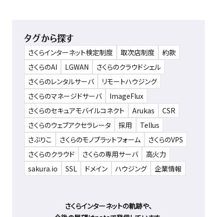
タグから探す
さくらインターネット検定制度
取次店制度
約款
さくらのAI
LGWAN
さくらのクラウドシェル
さくらのレンタルサーバ
リモートハウジング
さくらのマネージドサーバ
ImageFlux
さくらのセキュアモバイルコネクト
Arukas
CSR
さくらのウェブアクセラレータ
採用
Tellus
さぶりこ
さくらのモノプラットフォーム
さくらのVPS
さくらのクラウド
さくらの専用サーバ
高火力
sakura.io
SSL
ドメイン
ハウジング
企業情報
さくらインターネットの軌跡や、