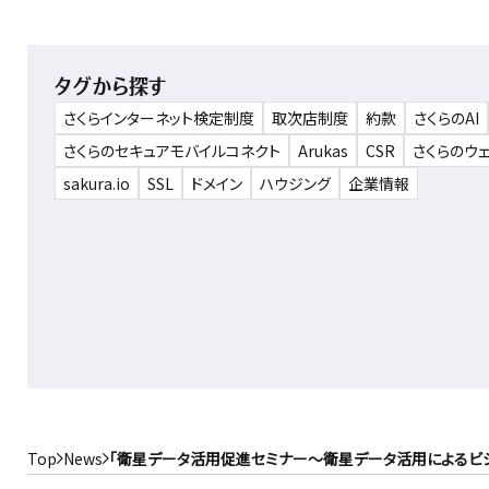
タグから探す
さくらインターネット検定制度
取次店制度
約款
さくらのAI
さくらのセキュアモバイルコネクト
Arukas
CSR
さくらのウ
sakura.io
SSL
ドメイン
ハウジング
企業情報
Top
News
「衛星データ活用促進セミナー～衛星データ活用によるビジネス連携～」（大阪