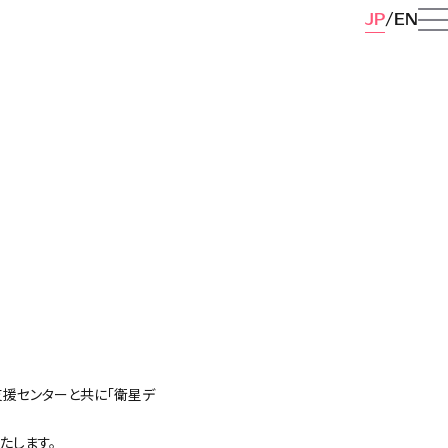
JP
EN
支援センターと共に「衛星デ
壇いたします。