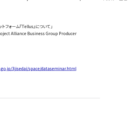
フォーム『Tellus』について」
ject Alliance Business Group Producer
.go.jp/3jisedai/space/dataseminar.html