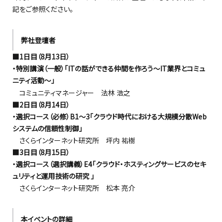
記をご参照ください。
弊社登壇者
■1日目（8月13日）
・特別講演（一般）「ITの話ができる仲間を作ろう～IT業界とコミュ
ニティ活動～」
コミュニティマネージャー 法林 浩之
■2日目（8月14日）
・選択コース（必修）B1～3「クラウド時代における大規模分散Web
システムの信頼性制御」
さくらインターネット研究所 坪内 祐樹
■3日目（8月15日）
・選択コース（選択講義）E4「クラウド・ホスティングサービスのセキ
ュリティと運用技術の研究 」
さくらインターネット研究所 松本 亮介
本イベントの詳細