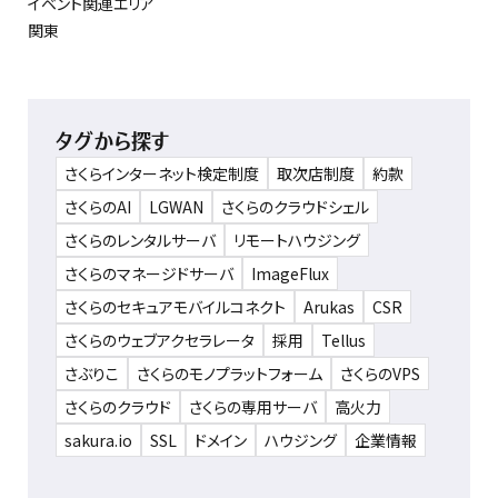
イベント関連エリア
関東
タグから探す
さくらインターネット検定制度
取次店制度
約款
さくらのAI
LGWAN
さくらのクラウドシェル
さくらのレンタルサーバ
リモートハウジング
さくらのマネージドサーバ
ImageFlux
さくらのセキュアモバイルコネクト
Arukas
CSR
さくらのウェブアクセラレータ
採用
Tellus
さぶりこ
さくらのモノプラットフォーム
さくらのVPS
さくらのクラウド
さくらの専用サーバ
高火力
sakura.io
SSL
ドメイン
ハウジング
企業情報