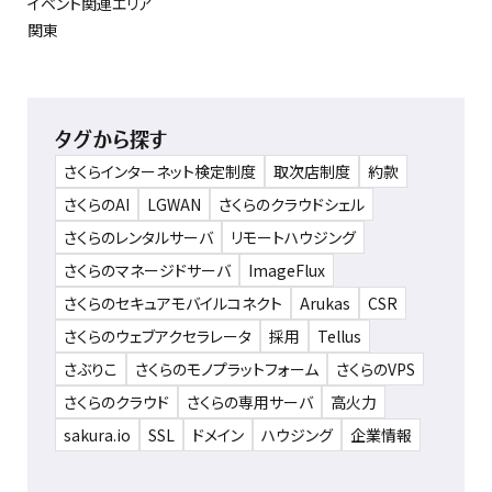
イベント関連エリア
関東
タグから探す
さくらインターネット検定制度
取次店制度
約款
さくらのAI
LGWAN
さくらのクラウドシェル
さくらのレンタルサーバ
リモートハウジング
さくらのマネージドサーバ
ImageFlux
さくらのセキュアモバイルコネクト
Arukas
CSR
さくらのウェブアクセラレータ
採用
Tellus
さぶりこ
さくらのモノプラットフォーム
さくらのVPS
さくらのクラウド
さくらの専用サーバ
高火力
sakura.io
SSL
ドメイン
ハウジング
企業情報